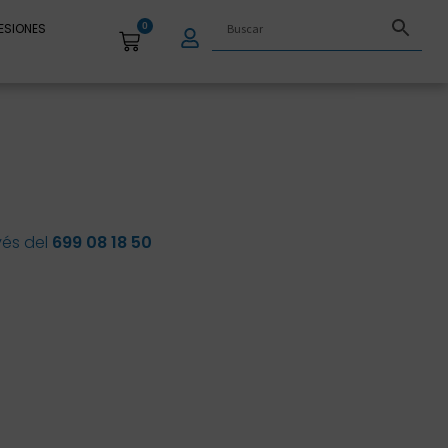
ESIONES
0
vés del
699 08 18 50